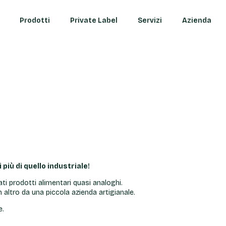
Prodotti
Prodotti
Private Label
Private Label
Servizi
Servizi
Azienda
Azienda
 più di quello industriale!
ti prodotti alimentari quasi analoghi.
altro da una piccola azienda artigianale.
e.