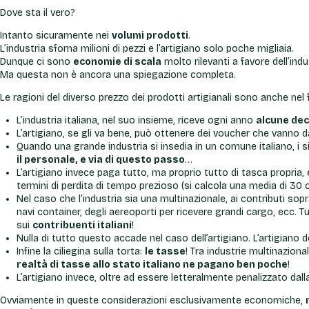
Dove sta il vero?
Intanto sicuramente nei
volumi prodotti
.
L’industria sforna milioni di pezzi e l’artigiano solo poche migliaia.
Dunque ci sono
economie di scala
molto rilevanti a favore dell’indu
Ma questa non è ancora una spiegazione completa.
Le ragioni del diverso prezzo dei prodotti artigianali sono anche nel 
L’industria italiana, nel suo insieme, riceve ogni anno
alcune deci
L’artigiano, se gli va bene, può ottenere dei voucher che vanno 
Quando una grande industria si insedia in un comune italiano, i si
il personale, e via di questo passo
…
L’artigiano invece paga tutto, ma proprio tutto di tasca propria
termini di perdita di tempo prezioso (si calcola una media di 30 
Nel caso che l’industria sia una multinazionale, ai contributi sopr
navi container, degli aereoporti per ricevere grandi cargo, ecc. T
sui
contribuenti italiani
!
Nulla di tutto questo accade nel caso dell’artigiano. L’artigiano
Infine la ciliegina sulla torta:
le tasse
! Tra industrie multinaziona
realtà di tasse allo stato italiano ne pagano ben poche
!
L’artigiano invece, oltre ad essere letteralmente penalizzato dalla
Ovviamente in queste considerazioni esclusivamente economiche,