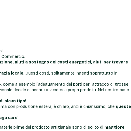
o!
di Commercio.
azione, aiuti a sostegno dei costi energetici, aiuti per trovare
razia locale
. Questi costi, solitamente ingenti soprattutto in
o
, come a esempio l’adeguamento dei porti per l’attracco di grosse
ionale decide di andare a vendere i propri prodotti. Nel nostro caso
di alcun tipo
!
ali, ma con produzione estera, è chiaro, anzi è chiarissimo, che
queste
paga care
!
 materie prime del prodotto artigianale sono di solito di
maggiore