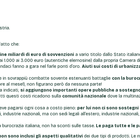
stria.
fatto che:
ne miliardi di euro di sovvenzioni
a vario titolo dallo Stato italian
dai 1.000 ai 3.000 euro (autentiche elemosine) dalla propria Camera 
ndaci fanno a gara nel farle ponti d’oro.
Aiuti sui costi di urbanizz
, e in sovrappiù combatte sovente estenuanti battaglie
con la buroc
ore al mese!), non figurano però da nessuna parte!
a indicati,
si aggiungono importanti opere pubbliche a sostegn
utti questi costi ricadono sulla
comunità nazionale
dove la multinaz
 deve pagarsi ogni cosa a costo pieno:
per lui non ci sono sostegni 
li, industrie nazionali, ma con sedi legali all’estero, industrie nazion
 burocrazia italiana, non ha sconti sulle tasse.
Le paga tutte e le 
non sono inclusi gli aspetti qualitativi
dei due tipi di prodotti. Le